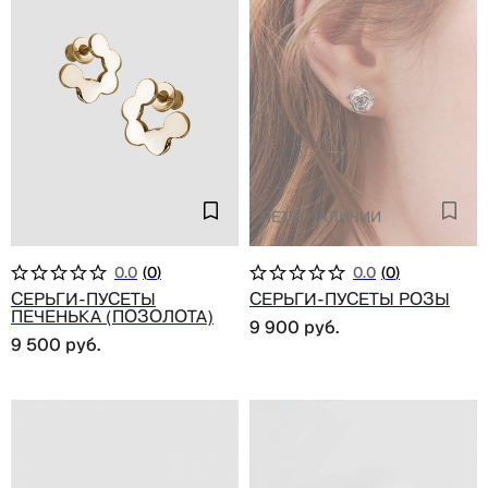
Нет в наличии
0.0
(
0
)
0.0
(
0
)
Серьги-пусеты
Серьги-пусеты розы
печенька (позолота)
9 900
руб.
9 500
руб.