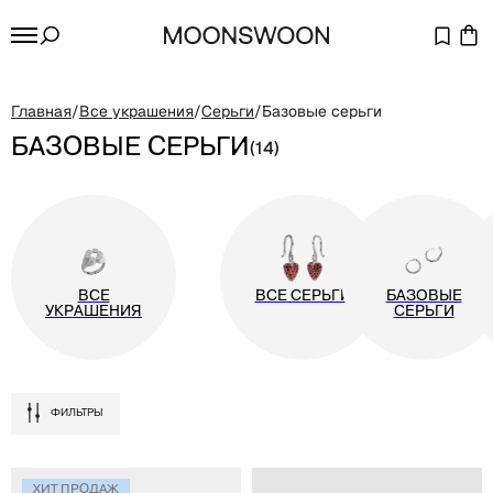
Главная
/
Все украшения
/
Серьги
/
Базовые серьги
Базовые серьги
(14)
Все
Все серьги
Базовые
украшения
серьги
Фильтры
ХИТ ПРОДАЖ