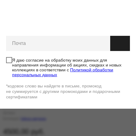
-5% НА ПЕРВЫЙ ЗАКАЗ ДЛЯ
ПОДПИСЧИКОВ РАССЫЛКИ*
Я даю согласие на обработку моих данных для
направления информации об акциях, скидках и новых
коллекциях в соответствии с
Политикой обработки
персональных данных
*кодовое слово вы найдете в письме, промокод
не суммируется с другими промокодами и подарочными
0.0
(
0
)
сертификатами
Аксессуар на голову (темный)
MOONSWOON x a°t't"
Артикул:
Коллекция:
Тайное свидание
4500,00
руб.