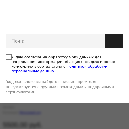
-5% НА ПЕРВЫЙ ЗАКАЗ ДЛЯ
ПОДПИСЧИКОВ РАССЫЛКИ*
Я даю согласие на обработку моих данных для
направления информации об акциях, скидках и новых
коллекциях в соответствии с
Политикой обработки
персональных данных
*кодовое слово вы найдете в письме, промокод
не суммируется с другими промокодами и подарочными
0.0
(
0
)
сертификатами
Кольцо облачко розовое
moonswoon
Артикул:
Коллекция:
Яблоневый сад
5500,00
руб.