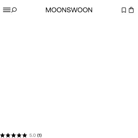
5.0
(
1
)