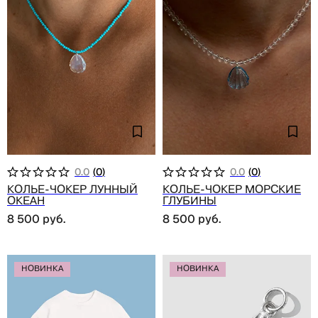
0.0
(
0
)
0.0
(
0
)
Колье-чокер лунный
Колье-чокер морские
океан
глубины
8 500
руб.
8 500
руб.
НОВИНКА
НОВИНКА