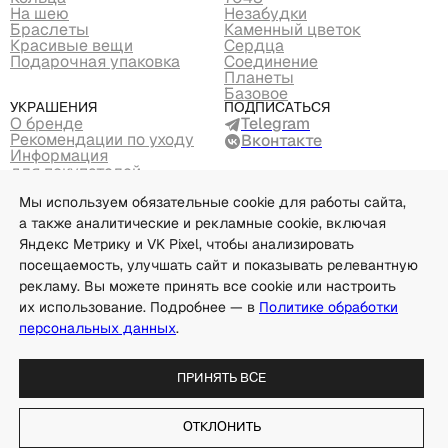
На шею
Незабудки
Браслеты
Каменный цветок
Красивые вещи
Сердца
Подарочная упаковка
Соединение
Планеты
Базовое
Украшения
Подписаться
О бренде
Telegram
Рекомендации по уходу
Вконтакте
Информация
для покупателей
Вакансии
Мы используем обязательные cookie для работы сайта,
Партнеры
Контакты
а также аналитические и рекламные cookie, включая
Подпишись и получи –5% на первый заказ
Яндекс Метрику и VK Pixel, чтобы анализировать
посещаемость, улучшать сайт и показывать релевантную
рекламу. Вы можете принять все cookie или настроить
их использование. Подробнее — в
Политике обработки
Я даю согласие на обработку моих данных для
персональных данных
.
направления информации об акциях, скидках и новых
коллекциях в соответствии с
Политикой обработки
персональных данных
Принять все
Отклонить
© Moonswoon, 2026