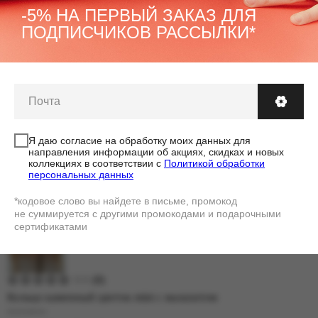
-5% НА ПЕРВЫЙ ЗАКАЗ ДЛЯ
ПОДПИСЧИКОВ РАССЫЛКИ*
Я даю согласие на обработку моих данных для
направления информации об акциях, скидках и новых
коллекциях в соответствии с
Политикой обработки
персональных данных
*кодовое слово вы найдете в письме, промокод
не суммируется с другими промокодами и подарочными
сертификатами
0.0
(
0
)
Кольцо каменный цветок mini с малахитом
moonswoon