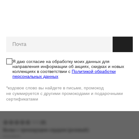
-5% НА ПЕРВЫЙ ЗАКАЗ ДЛЯ
ПОДПИСЧИКОВ РАССЫЛКИ*
Я даю согласие на обработку моих данных для
направления информации об акциях, скидках и новых
коллекциях в соответствии с
Политикой обработки
персональных данных
*кодовое слово вы найдете в письме, промокод
не суммируется с другими промокодами и подарочными
сертификатами
0.0
(
0
)
Колье с трепещущим сердцем (розовый)
moonswoon