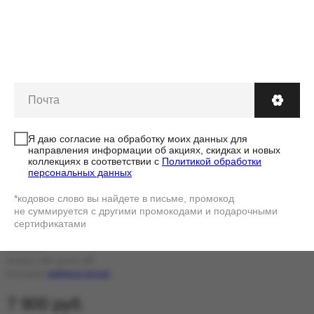
-5% НА ПЕРВЫЙ ЗАКАЗ ДЛЯ
ПОДПИСЧИКОВ РАССЫЛКИ*
Я даю согласие на обработку моих данных для
направления информации об акциях, скидках и новых
коллекциях в соответствии с
Политикой обработки
персональных данных
*кодовое слово вы найдете в письме, промокод
не суммируется с другими промокодами и подарочными
0.0
(
0
)
сертификатами
Подвеска самоцвет цветок яблони
moonswoon
Артикул:
msP_stoneF_WP
Коллекция:
НАЙДЕНО ЛЕТОМ
7 900
руб.