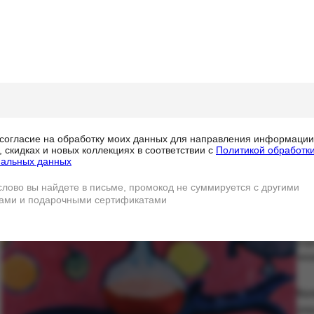
 НА ПЕРВЫЙ ЗАКАЗ ДЛЯ
ДПИСЧИКОВ РАССЫЛКИ*
Заг
Нал
Соб
согласие на обработку моих данных для направления информации
, скидках и новых коллекциях в соответствии с
Политикой обработк
нальных данных
слово вы найдете в письме, промокод не суммируется с другими
ами и подарочными сертификатами
Кол
спр
нез
Кол
это