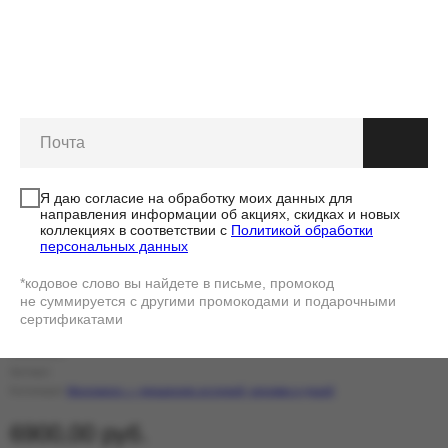
-5% НА ПЕРВЫЙ ЗАКАЗ ДЛЯ
ПОДПИСЧИКОВ РАССЫЛКИ*
Я даю согласие на обработку моих данных для
направления информации об акциях, скидках и новых
коллекциях в соответствии с
Политикой обработки
персональных данных
*кодовое слово вы найдете в письме, промокод
не суммируется с другими промокодами и подарочными
5.0
(
2
)
сертификатами
Колье комета
moonswoon
Артикул:
Коллекция:
Moonswoon — украшенияс историей, корнями и душой
6900,00
руб.