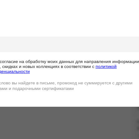
 НА ПЕРВЫЙ ЗАКАЗ ДЛЯ
ДПИСЧИКОВ РАССЫЛКИ*
Заг
Из
раз
доб
Хар
Гар
согласие на обработку моих данных для направления информации
Упа
, скидках и новых коллекциях в соответствии с
политикой
Дос
денциальности
слово вы найдете в письме, промокод не суммируется с другими
ами и подарочными сертификатами