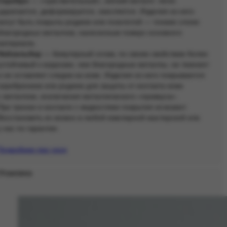
Серебро
— «чувствительный», мягкий металл: легко
царапается, деформируется, окисляется. Изделия из него
могут быть покрыты родием или позолотой — тонким слоем
благородных металлов, нанесенным поверх основного
материала.
Нейзильбер
— бижутерный сплав, по своим свойствам более
устойчивый к коррозии, чем благородные металлы, не темнеет
и не оставляет следов на коже. Изделия из него покрываются
серебрением или родием для защиты от контакта кожи
с металлом, исключения металлического «привкуса».
При трении и контакте с жидкостями покрытия исчезают.
Восстановить их можно в любой ювелирной мастерской или
у нас по гарантии.
Подробнее про уход
Упаковка