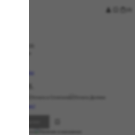
[
0
]
0.0
(
0
)
веска тюльпан
nswoon
кул:
лекция:
ТЮЛЬПАНЫ
00,00
руб.
тупна оплата
или
 определить размер?
Добавить в корзину
ичие в магазинах