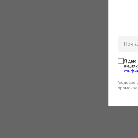
-5%
ПО
Я даю 
акциях
конфи
*кодовое 
промокод