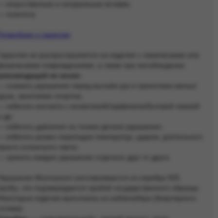
— искусственные и натуральные вставки;
— позолоту.
Подробнее о гарантии
Гарантия не распространяется на изделия с химическими или
физическими повреждениями, а также при несоблюдении
рекомендаций по носке:
— снимать украшения перед мытьём рук и принятием ванны/
душа, занятиями спортом;
— избегать контакта с косметикой/парфюмом/бытовой химией
и др;
— избегать давления на тонкие детали украшения;
— избегать резких перепадов температур, ударов, длительного
яркого солнечного света;
— хранить каждое украшение отдельно друг от друга.
Украшения Moonswoon изготавливаются из серебра 925
пробы, что подтверждается пробой государственного образца.
Некоторые изделия выполнены из нейзильбера (бижутерного
сплава).