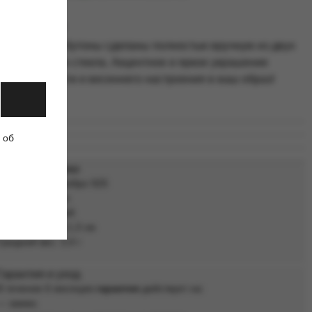
адать желание
ящные алые бутоны сделаны полностью вручную из двух
ных оттенков стекла. Акцентное и яркое украшение
авит свежести и весеннего настроения в ваш образ!
актеристики
антия и уход
 об
ковка
тавка
Характеристики
Материал: Серебро 925
Вставка: Стекло
Покрытие: Родий
Размер: 2 см х 1,3 см
Средний вес: 3,4 г
Гарантия и уход
В течение 6 месяцев
гарантия
действует на:
— замки;