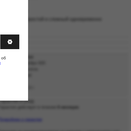
адать желание
ойной кафф простой и сложный одновременно
актеристики
антия и уход
ковка
тавка
Характеристики
 об
и
Материал: Серебро 925
Покрытие: Позолота
Покрытие: Родий
Вставка: Нет
Средний вес: 1,5 г
Гарантия и уход
Гарантия действует в течение
6 месяцев
.
Подробнее о гарантии