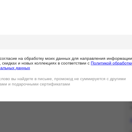
 НА ПЕРВЫЙ ЗАКАЗ ДЛЯ
ДПИСЧИКОВ РАССЫЛКИ*
Заг
Дв
Хар
Гар
Упа
Дос
согласие на обработку моих данных для направления информации
, скидках и новых коллекциях в соответствии с
Политикой обработк
нальных данных
слово вы найдете в письме, промокод не суммируется с другими
ами и подарочными сертификатами