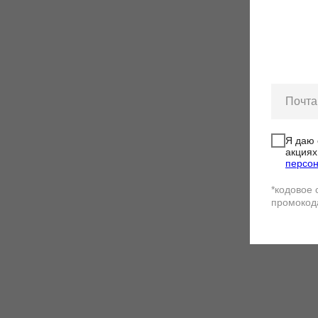
-5%
ПО
Я даю 
акциях
персо
*кодовое 
промокод