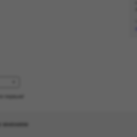
те первым!
м мнением