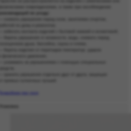
Гарантия не распространяется на изделия с химическими или
физическими повреждениями, а также при несоблюдении
рекомендаций по уходу:
— снимать украшения перед сном, занятиями спортом,
работой по дому и ремонтом;
— избегать контакта изделий с бытовой химией и косметикой;
— беречь украшения от влажности, воды, снимать перед
посещением душа, бассейна, сауны и пляжа;
— беречь изделия от перепадов температур, ударов
и физического давления;
— ухаживать за украшениями с помощью специальных
средств;
— хранить украшения отдельно друг от друга, защищая
от прямых солнечных лучшей
Подробнее про уход
Упаковка