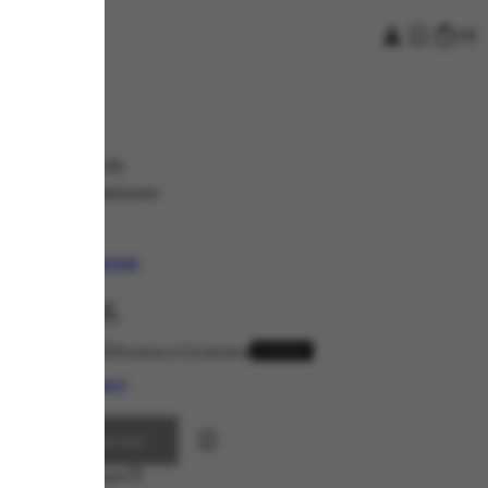
[
0
]
0.0
(
0
)
ьга-кафф соединение
nswoon
кул:
лекция:
СОЕДИНЕНИЕ
00,00
руб.
тупна оплата
или
 определить размер?
Добавить в корзину
ичие в магазинах