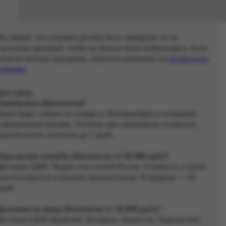
Мы верим, что упаковка должна быть нарядной, но не
настолько красивой, чтобы ее больно было выбрасывать. Если
хочется больше праздника, обратите внимание на
подарочную
упаковку
.
Доставка
Самовывоз (бесплатно)*
Заказ будет собран на складе (г. Екатеринбург) и отправлен
в физический магазин. Поэтому при самовывозе готовность
заказов может занимать до 7 дней.
Курьерские службы (бесплатно от 10 000 руб.)*
Доставка СДЭК, Яндекс или почтой России. Стоимость и сроки
рассчитываются в корзине автоматически. В среднем — 10
дней.
Доставка по миру (бесплатно от 10 000 руб.)*
Доставка СДЭК (Армения, Беларусь, Казахстан, Кыргызстан)